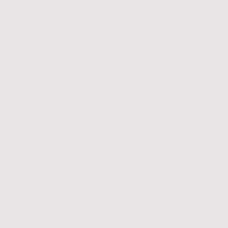
Hier erfahren Sie ausführlich mehr über
meine Ausbildung, meine
Weiterbildungen als Musiker sowie über
die Projekte und Konzerte, die ich initiiert
habe oder in Planung sind.
Sie bekommen einen umfassenden
Eindruck von meinen künstlerischen
Tätigkeiten als Musiker – insbesondere als
Dirigent, Chorleiter und Arrangeur.
Die lange Zusammenarbeit mit
Laienmusikern, vor allem im Chorwesen,
erfüllt mich mit großer Freude.
Musik gemeinsam mit Menschen zu
machen, die die Musik wirklich lieben, in
einer Atmosphäre voller Begeisterung,
Respekt und Wertschätzung zu erleben,
treibt mich täglich an und macht jede