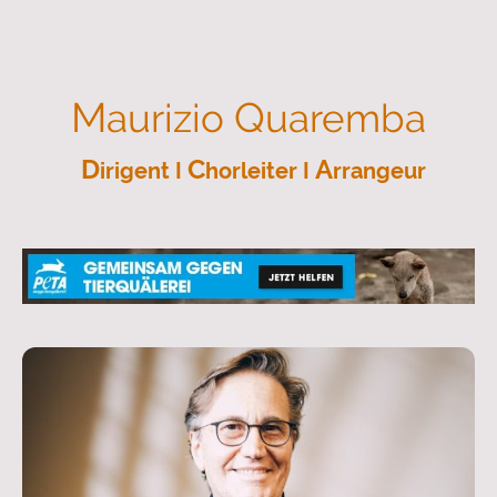
M
Q
aurizio
uaremba
M
Q
aurizio
uaremba
D
C
A
irigent I
horleiter I
rrangeur